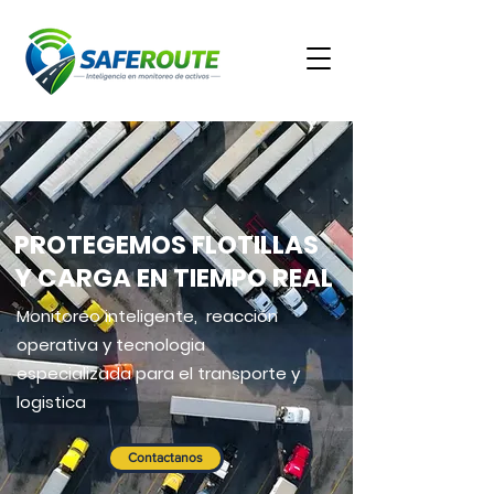
PROTEGEMOS FLOTILLAS
Y CARGA EN TIEMPO REAL
Monitoreo inteligente, reacción
operativa y tecnologia
especializada para el transporte y
logistica
Contactanos